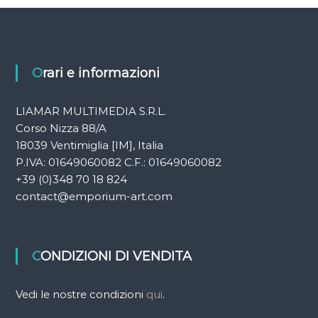
i
Orari e informazioni
LIAMAR MULTIMEDIA S.R.L.
Corso Nizza 88/A
18039 Ventimiglia [IM], Italia
P.IVA: 01649060082 C.F.: 01649060082
+39 (0)348 70 18 824
contact@emporium-art.com
CONDIZIONI DI VENDITA
Vedi le nostre condizioni
qui
.