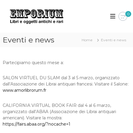
S
a
E
L
i
0
l
m
b
t
p
r
a
o
i
a
e
r
Eventi e news
l
Home
Eventi e news
o
i
c
g
u
g
o
e
n
m
t
Partecipiamo questo mese a:
t
t
e
i
n
SALON VIRTUEL DU SLAM dal 3 al 5 marzo, organizzato
a
u
n
dall’Associazione dei Librai antiquari francesi. Visitare il Salone:
t
t
www.amorlibrorum.fr
i
o
c
h
CALIFORNIA VIRTUAL BOOK FAIR dal 4 al 6 marzo,
i
organizzato dall’ABAA (Associazione dei Librai antiquari
e
americani). Visitare la mostra:
r
https://fairs.abaa.org/?nocache=1
a
r