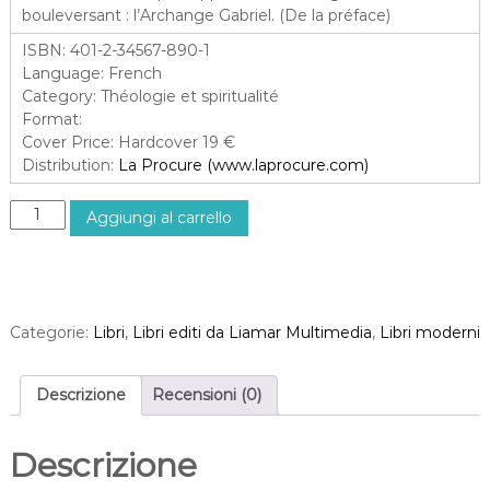
bouleversant : l’Archange Gabriel. (De la préface)
ISBN
: 401-2-34567-890-1
Language
: French
Category
: Théologie et spiritualité
Format
:
Cover Price
: Hardcover 19 €
Distribution
:
La Procure (www.laprocure.com)
A
Aggiungi al carrello
n
g
e
s
e
Categorie:
Libri
,
Libri editi da Liamar Multimedia
,
Libri moderni
t
d
é
Descrizione
Recensioni (0)
m
o
Descrizione
n
s