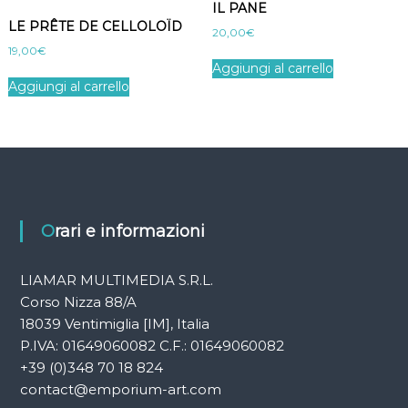
IL PANE
LE PRÊTE DE CELLOLOÏD
20,00
€
19,00
€
Aggiungi al carrello
Aggiungi al carrello
Orari e informazioni
LIAMAR MULTIMEDIA S.R.L.
Corso Nizza 88/A
18039 Ventimiglia [IM], Italia
P.IVA: 01649060082 C.F.: 01649060082
+39 (0)348 70 18 824
contact@emporium-art.com