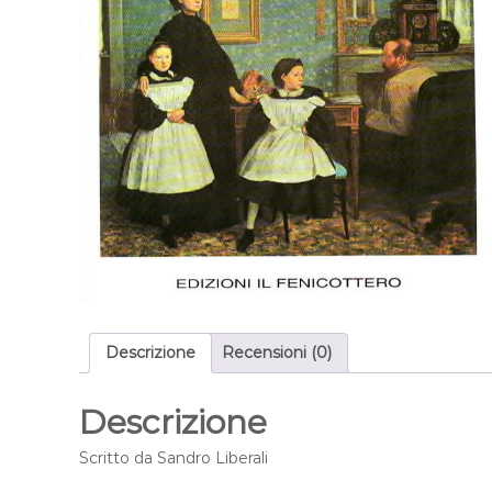
r
a
r
i
Descrizione
Recensioni (0)
Descrizione
Scritto da Sandro Liberali