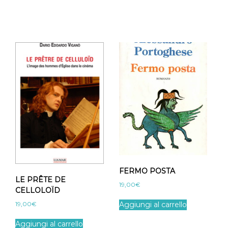
C
O
N
O
q
u
a
n
t
i
t
à
FERMO POSTA
LE PRÊTE DE
19,00
€
CELLOLOÏD
19,00
€
Aggiungi al carrello
Aggiungi al carrello