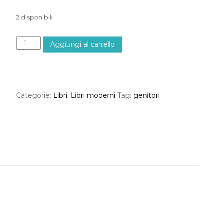
2 disponibili
I
Aggiungi al carrello
B
U
O
N
I
Categorie:
Libri
,
Libri moderni
Tag:
genitori
G
E
N
I
T
O
R
I
C
R
E
S