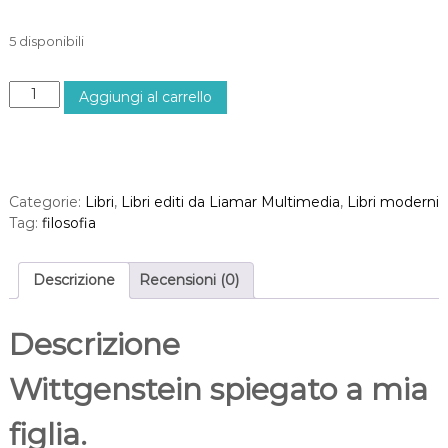
5 disponibili
I
Aggiungi al carrello
N
Q
U
E
S
Categorie:
Libri
,
Libri editi da Liamar Multimedia
,
Libri moderni
T
Tag:
filosofia
A
S
T
Descrizione
Recensioni (0)
A
N
Descrizione
Z
A
Wittgenstein spiegato a mia
N
O
figlia.
N
C