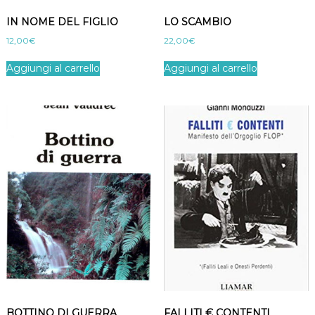
t
IN NOME DEL FIGLIO
LO SCAMBIO
à
12,00
€
22,00
€
Aggiungi al carrello
Aggiungi al carrello
BOTTINO DI GUERRA
FALLITI € CONTENTI