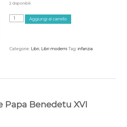
2 disponibili
J
Aggiungi al carrello
O
S
E
P
H
Categorie:
Libri
,
Libri moderni
Tag:
infanzia
E
C
H
I
C
O
q
u
a
de Papa Benedetu XVI
n
t
i
t