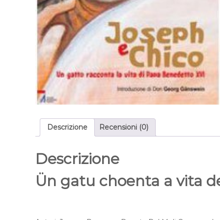
r
a
r
i
Descrizione
Recensioni (0)
Descrizione
Ün gatu choenta a vita 