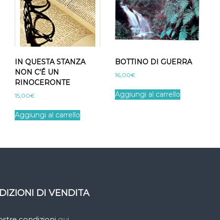
IN QUESTA STANZA
BOTTINO DI GUERRA
NON C’É UN
16,00
€
RINOCERONTE
Aggiungi al carrello
15,00
€
Aggiungi al carrello
DIZIONI DI VENDITA
nostre condizioni
qui
.