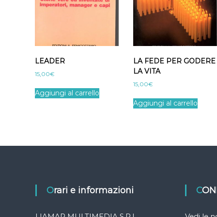
LEADER
LA FEDE PER GODERE
LA VITA
15,00
€
15,00
€
Aggiungi al carrello
Aggiungi al carrello
Orari e informazioni
CON
LIAMAR MULTIMEDIA S.R.L.
Vedi le 