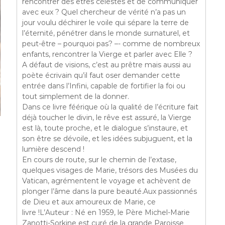
rencontrer des êtres célestes et de communiquer
avec eux ? Quel chercheur de vérité n’a pas un
jour voulu déchirer le voile qui sépare la terre de
l’éternité, pénétrer dans le monde surnaturel, et
peut-être – pourquoi pas? –- comme de nombreux
enfants, rencontrer la Vierge et parler avec Elle ?
A défaut de visions, c’est au prêtre mais aussi au
poète écrivain qu’il faut oser demander cette
entrée dans l’Infini, capable de fortifier la foi ou
tout simplement de la donner.
Dans ce livre féérique où la qualité de l’écriture fait
déjà toucher le divin, le rêve est assuré, la Vierge
est là, toute proche, et le dialogue s’instaure, et
son être se dévoile, et les idées subjuguent, et la
lumière descend !
En cours de route, sur le chemin de l’extase,
quelques visages de Marie, trésors des Musées du
Vatican, agrémentent le voyage et achèvent de
plonger l’âme dans la pure beauté.
Aux passionnés
de Dieu et aux amoureux de Marie, ce
livre !L’Auteur : Né en 1959, le Père Michel-Marie
Zanotti-Sorkine est curé de la grande Paroisse