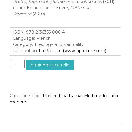
Prêtre, Tourments, lumières et confidences
(2011),
et aux Editions de L’Œuvre,
Cette nuit,
l’éternité
(2010).
ISBN
: 978-2-36355-006-4
Language
: French
Category
: Theology and spirituality
Distribution
:
La Procure (www.laprocure.com)
M
Aggiungi al carrello
a
r
i
e
,
Categorie:
Libri
,
Libri editi da Liamar Multimedia
,
Libri
m
moderni
o
n
s
e
c