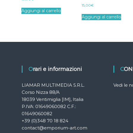
15,00
€
Aggiungi al carrello
Aggiungi al carrello
Orari e informazioni
CON
LIAMAR MULTIMEDIA S.R.L.
Vedi le 
Corso Nizza 88/A
18039 Ventimiglia [IM], Italia
P.IVA: 01649060082 C.F.:
01649060082
+39 (0)348 70 18 824
contact@emporium-art.com