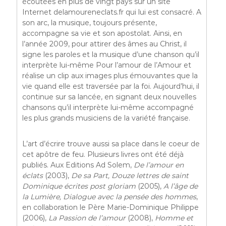
écoutées en plus de vingt pays sur un site
Internet delamoureneclats.fr qui lui est consacré. A
son arc, la musique, toujours présente,
accompagne sa vie et son apostolat. Ainsi, en
l’année 2009, pour attirer des âmes au Christ, il
signe les paroles et la musique d’une chanson qu’il
interprète lui-même Pour l’amour de l’Amour et
réalise un clip aux images plus émouvantes que la
vie quand elle est traversée par la foi. Aujourd’hui, il
continue sur sa lancée, en signant deux nouvelles
chansons qu’il interprète lui-même accompagné
les plus grands musiciens de la variété française.
L’art d’écrire trouve aussi sa place dans le coeur de
cet apôtre de feu. Plusieurs livres ont été déjà
publiés. Aux Editions Ad Solem,
De l’amour en
éclats
(2003),
De sa Part, Douze lettres de saint
Dominique écrites post gloriam
(2005),
A l’âge de
la Lumière, Dialogue avec la pensée des hommes
,
en collaboration le Père Marie-Dominique Philippe
(2006),
La Passion de l’amour
(2008),
Homme et